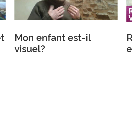
t
Mon enfant est-il
R
visuel?
e