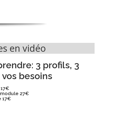
les en vidéo
prendre:
3 profils, 3
 vos besoins
 17€
– module 27€
e 17€