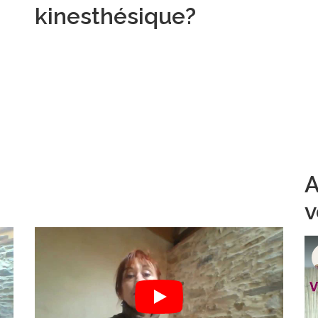
kinesthésique?
A
v