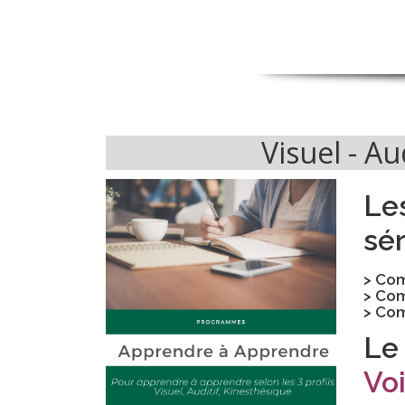
Visuel - Au
Le
sé
> Com
> Com
> Com
Le
Voi