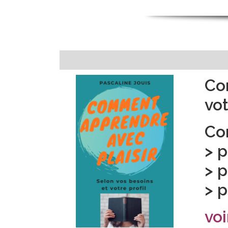
Co
vot
Co
> p
> p
> p
voi