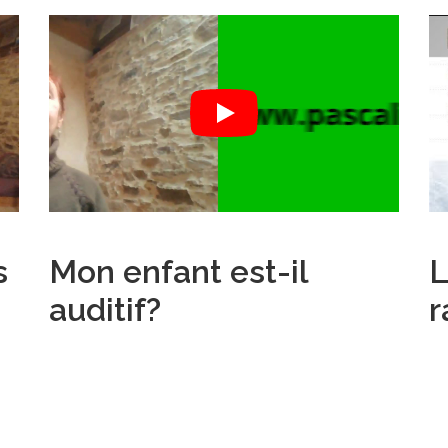
s
Mon enfant est-il
L
auditif?
r