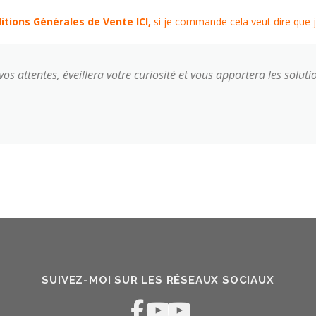
itions Générales de Vente ICI
,
si je commande cela veut dire que j
s attentes, éveillera votre curiosité et vous apportera les solutio
SUIVEZ-MOI SUR LES RÉSEAUX SOCIAUX