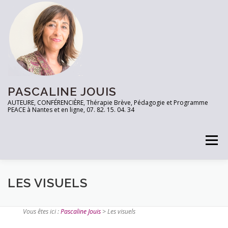
PASCALINE JOUIS
AUTEURE, CONFÉRENCIÈRE, Thérapie Brève, Pédagogie et Programme
PEACE à Nantes et en ligne, 07. 82. 15. 04. 34
Menu
PRENEZ RDV
TESTEZ VOUS!
LES OUTILS
LES VISUELS
Vous êtes ici :
Pascaline Jouis
>
Les visuels
ARTICLES
CONTACT