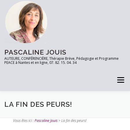
PASCALINE JOUIS
AUTEURE, CONFÉRENCIÈRE, Thérapie Brève, Pédagogie et Programme
PEACE à Nantes et en ligne, 07. 82. 15. 04. 34
Menu
PRENEZ RDV
TESTEZ VOUS!
LES OUTILS
LA FIN DES PEURS!
Vous êtes ici :
Pascaline Jouis
>
La fin des peurs!
ARTICLES
CONTACT