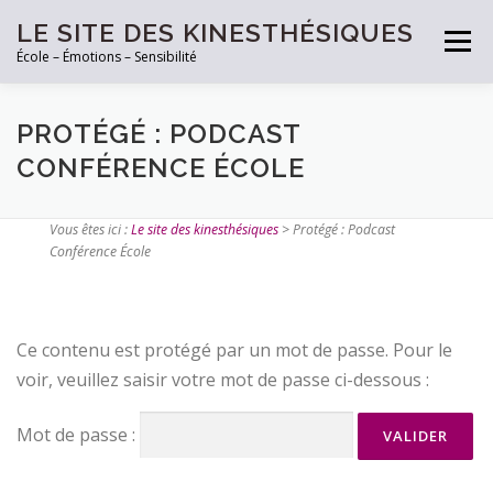
LE SITE DES KINESTHÉSIQUES
Menu
École – Émotions – Sensibilité
PRENEZ RDV
TESTEZ VOUS!
LES OUTILS
PROTÉGÉ : PODCAST
CONFÉRENCE ÉCOLE
ARTICLES
CONTACT
Vous êtes ici :
Le site des kinesthésiques
>
Protégé : Podcast
Conférence École
Ce contenu est protégé par un mot de passe. Pour le
voir, veuillez saisir votre mot de passe ci-dessous :
Mot de passe :