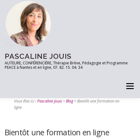
PASCALINE JOUIS
AUTEURE, CONFÉRENCIÈRE, Thérapie Brève, Pédagogie et Programme
PEACE à Nantes et en ligne, 07. 82. 15. 04. 34
Menu
Vous êtes ici :
Pascaline Jouis
>
Blog
>
Bientôt une formation en
ligne
PRENEZ RDV
TESTEZ VOUS!
LES OUTILS
Bientôt une formation en ligne
ARTICLES
CONTACT