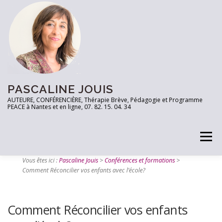
PASCALINE JOUIS
AUTEURE, CONFÉRENCIÈRE, Thérapie Brève, Pédagogie et Programme
PEACE à Nantes et en ligne, 07. 82. 15. 04. 34
Menu
Vous êtes ici :
Pascaline Jouis
>
Conférences et formations
>
Comment Réconcilier vos enfants avec l’école?
PRENEZ RDV
TESTEZ VOUS!
LES OUTILS
Comment Réconcilier vos enfants
ARTICLES
CONTACT