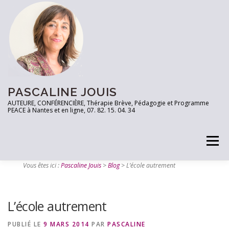
PASCALINE JOUIS
AUTEURE, CONFÉRENCIÈRE, Thérapie Brève, Pédagogie et Programme
PEACE à Nantes et en ligne, 07. 82. 15. 04. 34
Menu
Vous êtes ici :
Pascaline Jouis
>
Blog
>
L’école autrement
PRENEZ RDV
TESTEZ VOUS!
LES OUTILS
L’école autrement
ARTICLES
CONTACT
PUBLIÉ LE
9 MARS 2014
PAR
PASCALINE