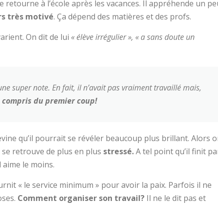
e retourne à l’école après les vacances. Il appréhende un pe
rs très motivé
. Ça dépend des matières et des profs.
arient. On dit de lui
« élève irrégulier », « a sans doute un
c une super note. En fait, il n’avait pas vraiment travaillé mais,
ut compris du premier coup!
vine qu’il pourrait se révéler beaucoup plus brillant. Alors 
i se retrouve de plus en plus
stressé.
A tel point qu’il finit pa
l aime le moins.
fournit « le service minimum » pour avoir la paix. Parfois il ne
oses.
Comment organiser son travail?
Il ne le dit pas et