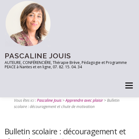
PASCALINE JOUIS
AUTEURE, CONFÉRENCIÈRE, Thérapie Brève, Pédagogie et Programme
PEACE à Nantes et en ligne, 07. 82. 15. 04. 34
Menu
Vous êtes ici :
Pascaline Jouis
>
Apprendre avec plaisir
>
Bulletin
scolaire : découragement et chute de motivation
PRENEZ RDV
TESTEZ VOUS!
LES OUTILS
Bulletin scolaire : découragement et
ARTICLES
CONTACT