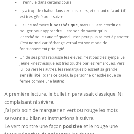
Il s’ennuie dans certains cours
Il y a trop de chahut dans certains cours, et en tant qu’
auditif,
il
est très gêné pour suivre
Il a une mémoire
kinesthésique,
mais il lui est interdit de
bouger pour apprendre. Il est bon de savoir qu’un
kinesthésique / auditif quand il n’en peut plus se met à papoter.
C’est normal car l’échange verbal est son mode de
fonctionnement privilégié.
Un de ses profs rabaisse les élèves, n’est pas très sympa. Le
jeune kinesthésique est très touché par les remarques. Vers
lui, ou vers les autres, les remarques blessent sa grande
sensibilité. (
dans ce cas-là, la personne kinesthésique se
ferme comme une huitre)
A première lecture, le bulletin paraissait classique. Ni
complaisant ni sévère.
J’ai pris soin de marquer en vert ou rouge les mots
servant au bilan et instructions à suivre.
Le vert montre une façon
positive
et le rouge une