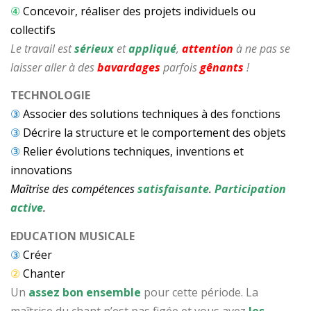
④
Concevoir, réaliser des projets individuels ou
collectifs
Le travail est
sérieux
et
appliqué
,
attention
à ne pas se
laisser aller à des
bavardages
parfois
gênants
!
TECHNOLOGIE
③
Associer des solutions techniques à des fonctions
③
Décrire la structure et le comportement des objets
③
Relier évolutions techniques, inventions et
innovations
Maîtrise des compétences
satisfaisante
.
Participation
active
.
EDUCATION MUSICALE
③
Créer
②
Chanter
Un
assez bon ensemble
pour cette période. La
maîtrise du chant n’est pas figée et vous avez
les