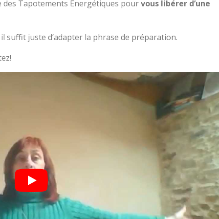
ue des Tapotements Énergétiques pour
vous libérer d’une
il suffit juste d’adapter la phrase de préparation.
tez!