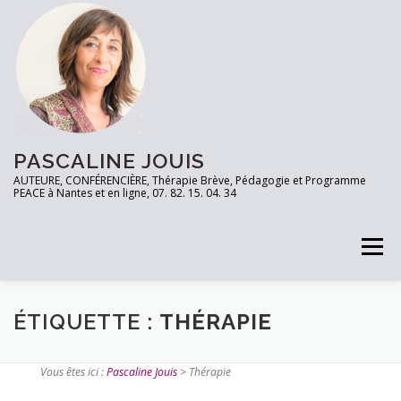
PASCALINE JOUIS
AUTEURE, CONFÉRENCIÈRE, Thérapie Brève, Pédagogie et Programme
PEACE à Nantes et en ligne, 07. 82. 15. 04. 34
Menu
PRENEZ RDV
TESTEZ VOUS!
LES OUTILS
ÉTIQUETTE :
THÉRAPIE
Vous êtes ici :
Pascaline Jouis
>
Thérapie
ARTICLES
CONTACT