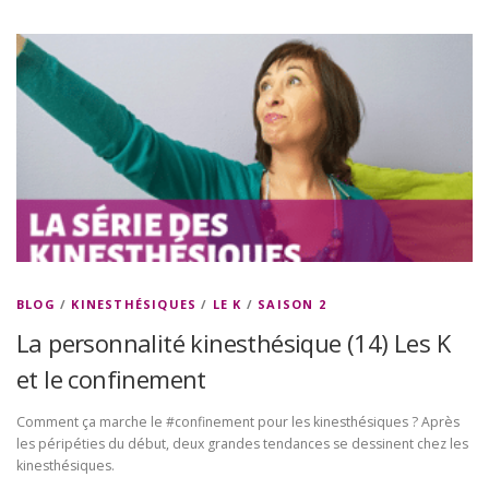
BLOG
/
KINESTHÉSIQUES
/
LE K
/
SAISON 2
La personnalité kinesthésique (14) Les K
et le confinement
Comment ça marche le #confinement pour les kinesthésiques ? Après
les péripéties du début, deux grandes tendances se dessinent chez les
kinesthésiques.