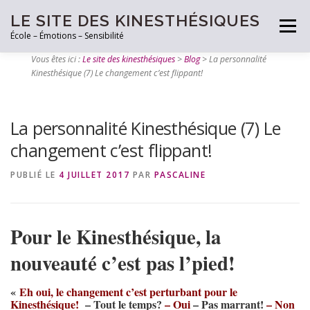
LE SITE DES KINESTHÉSIQUES
Menu
École – Émotions – Sensibilité
Vous êtes ici :
Le site des kinesthésiques
>
Blog
>
La personnalité
Kinesthésique (7) Le changement c’est flippant!
PRENEZ RDV
TESTEZ VOUS!
LES OUTILS
La personnalité Kinesthésique (7) Le
ARTICLES
CONTACT
changement c’est flippant!
PUBLIÉ LE
4 JUILLET 2017
PAR
PASCALINE
Pour le Kinesthésique, la
nouveauté c’est pas l’pied!
«
Eh oui, le changement c’est perturbant pour le
Kinesthésique!
– Tout le temps?
– Oui
– Pas marrant!
– Non