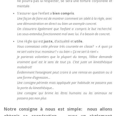
ne pourra pas la respecter, se sera une torture corporelle et
mentale
S’assurer que l’enfant a
bien compris
.
Une façon de faire est de montrer comment on obéit à la règle, avec
une démonstration en direct ou bien un exemple concret.
On s’assurera également que l’enfant a compris le but recherché.
Les sous-entendus fonctionnent mal avec lui. Il a besoin de concret.
Une règle qui est
juste,
d’actualité et
utile.
Vous connaissez cette phrase très courante en classe? « A quoi ça
ne sert votre truc monsieur? » ou bien « Ça ne sert à rien! »
Je parierais volontiers que la plupart du temps, l’élève demande
vraiment quel est le sens de tout ça. C’est juste un kinesthésique
maladroit!
Évidemment l’enseignant peut croire à une remise en question ou à
une forme d’agression…
Une consigne périmée mais appliquée par habitude ne passera pas
la porte du kinesthésique…
Une consigne qui brime les êtres humains ou les animaux ne
passera pas non plus
Notre consigne à nous est simple: nous allons
obtenir sa coopération… avec un règlement