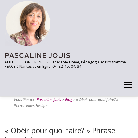
PASCALINE JOUIS
AUTEURE, CONFÉRENCIÈRE, Thérapie Brève, Pédagogie et Programme
PEACE à Nantes et en ligne, 07. 82. 15. 04. 34
Menu
Vous êtes ici :
Pascaline Jouis
>
Blog
>
« Obéir pour quoi faire? »
Phrase kinesthésique
PRENEZ RDV
TESTEZ VOUS!
LES OUTILS
« Obéir pour quoi faire? » Phrase
ARTICLES
CONTACT