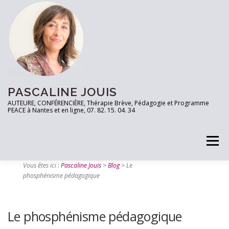
PASCALINE JOUIS
AUTEURE, CONFÉRENCIÈRE, Thérapie Brève, Pédagogie et Programme
PEACE à Nantes et en ligne, 07. 82. 15. 04. 34
Menu
Vous êtes ici :
Pascaline Jouis
>
Blog
>
Le
phosphénisme pédagogique
PRENEZ RDV
TESTEZ VOUS!
LES OUTILS
Le phosphénisme pédagogique
ARTICLES
CONTACT