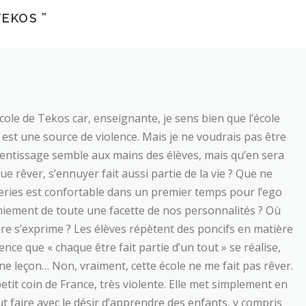
TEKOS
”
école de Tekos car, enseignante, je sens bien que l’école
 est une source de violence. Mais je ne voudrais pas être
prentissage semble aux mains des élèves, mais qu’en sera
que rêver, s’ennuyer fait aussi partie de la vie ? Que ne
leries est confortable dans un premier temps pour l’ego
eniement de toute une facette de nos personnalités ? Où
re s’exprime ? Les élèves répètent des poncifs en matière
ience que « chaque être fait partie d’un tout » se réalise,
e leçon… Non, vraiment, cette école ne me fait pas rêver.
etit coin de France, très violente. Elle met simplement en
 faire avec le désir d’apprendre des enfants, y compris