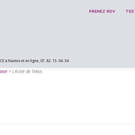
PRENEZ RDV
TES
 Nantes et en ligne, 07. 82. 15. 04. 34
isir
>
L’école de Tekos