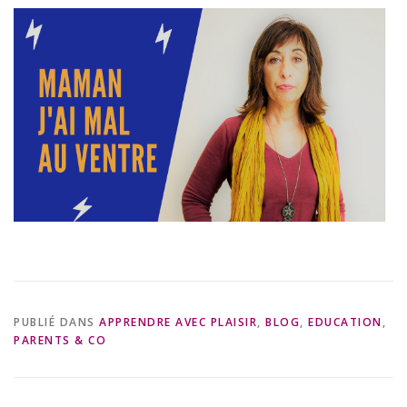
PUBLIÉ DANS
APPRENDRE AVEC PLAISIR
,
BLOG
,
EDUCATION
,
PARENTS & CO