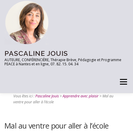
PASCALINE JOUIS
AUTEURE, CONFÉRENCIÈRE, Thérapie Brève, Pédagogie et Programme
PEACE à Nantes et en ligne, 07. 82. 15. 04. 34
Menu
Vous êtes ici :
Pascaline Jouis
>
Apprendre avec plaisir
>
Mal au
ventre pour aller à l’école
PRENEZ RDV
TESTEZ VOUS!
LES OUTILS
Mal au ventre pour aller à l’école
ARTICLES
CONTACT