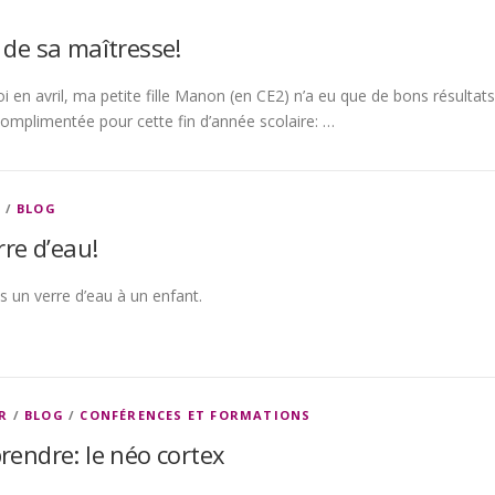
de sa maîtresse!
i en avril, ma petite fille Manon (en CE2) n’a eu que de bons résultats
 complimentée pour cette fin d’année scolaire: …
R
/
BLOG
re d’eau!
 un verre d’eau à un enfant.
R
/
BLOG
/
CONFÉRENCES ET FORMATIONS
endre: le néo cortex