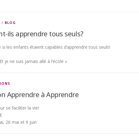
R
/
BLOG
t-ils apprendre tous seuls?
i les enfants étaient capables d’apprendre tous seuls!
Et je ne suis jamais allé à l’école »
IONS
on Apprendre à Apprendre
se faciliter la vie!
E
mai, 26 mai et 9 juin