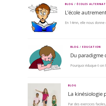
BLOG
/
ÉCOLES ALTERNAT
L’école autremen
En 14mn, elle nous donne en
BLOG
/
EDUCATION
Du paradigme d
Pourquoi éduque-t-on l
BLOG
La kinésiologie
Par des exercices facile